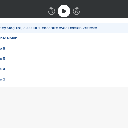
bey Maguire, c'est lui ! Rencontre avec Damien Witecka
pher Nolan
e 6
e 5
e 4
e 3
s créatrices de la VF !
e 2
e 1
e Mektoub My Love arrive enfin ! Rencontre avec Shaïn Boumedine et Sal